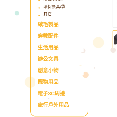
環保餐具/袋
其它
絨毛製品
穿戴配件
生活用品
辦公文具
創意小物
寵物用品
電子3C周邊
旅行戶外用品