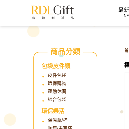
">
最
N
首
棒
包袋皮件類
皮件包袋
環保購物
運動休閒
綜合包袋
環保樂活
保溫瓶/杯
陶瓷/馬克杯