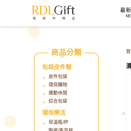
">
最
N
首
包袋皮件類
皮件包袋
環保購物
運動休閒
綜合包袋
環保樂活
保溫瓶/杯
陶瓷/馬克杯