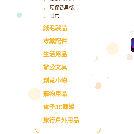
環保餐具/袋
其它
絨毛製品
穿戴配件
生活用品
辦公文具
創意小物
寵物用品
電子3C周邊
旅行戶外用品